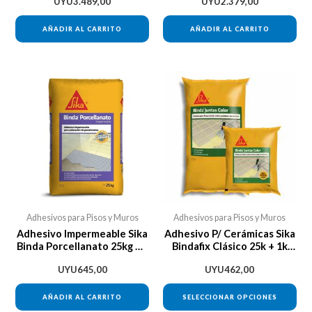
UYU
3.489,00
UYU
2.379,00
AÑADIR AL CARRITO
AÑADIR AL CARRITO
Est
pro
tie
múl
var
Las
opc
se
Adhesivos para Pisos y Muros
Adhesivos para Pisos y Muros
pu
Adhesivo Impermeable Sika
Adhesivo P/ Cerámicas Sika
Binda Porcellanato 25kg Da
Bindafix Clásico 25k + 1k
ele
Vinci
Pastina
en
UYU
645,00
UYU
462,00
la
AÑADIR AL CARRITO
SELECCIONAR OPCIONES
pág