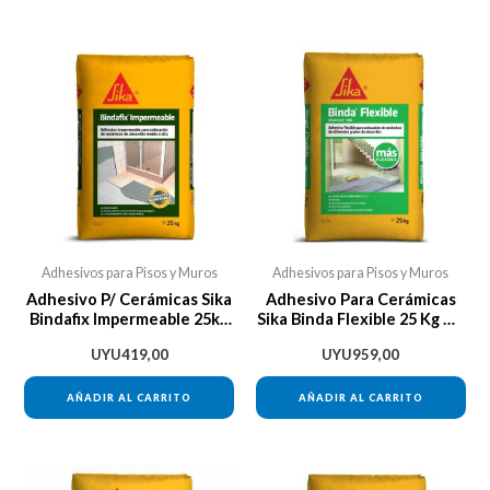
de
pro
Adhesivos para Pisos y Muros
Adhesivos para Pisos y Muros
Adhesivo P/ Cerámicas Sika
Adhesivo Para Cerámicas
Bindafix Impermeable 25kg
Sika Binda Flexible 25 Kg Da
Davinci
Vinci
UYU
419,00
UYU
959,00
AÑADIR AL CARRITO
AÑADIR AL CARRITO