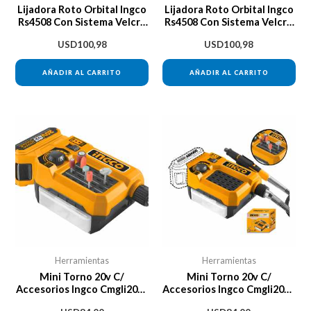
Lijadora Roto Orbital Ingco
Lijadora Roto Orbital Ingco
Rs4508 Con Sistema Velcro
Rs4508 Con Sistema Velcro
450w
Naranja 50hz/60hz 450w 50
USD
100,98
USD
100,98
Hz/60 Hz
AÑADIR AL CARRITO
AÑADIR AL CARRITO
Herramientas
Herramientas
Mini Torno 20v C/
Mini Torno 20v C/
Accesorios Ingco Cmgli2001
Accesorios Ingco Cmgli2001
S/bat
S/bat Frecuencia 50/60hz