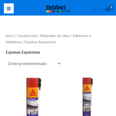
Ir
Buscar
al
contenido
Inicio
/
Construcción
/
Materiales de Obra
/
Adhesivos y
Selladores
/ Espumas Expansivas
Espumas Expansivas