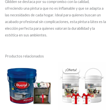
Glidden se destaca por su compromiso con la calidad,
ofreciendo una pintura que no es inflamable y que se adapta a
las necesidades de cada hogar. Ideal para quienes buscan un
acabado profesional sin complicaciones, esta pintura látex es la
elección perfecta para quienes valoran la durabilidad y la
estética en sus ambientes.
Productos relacionados
El
El
Este
precio
preci
¡Oferta!
¡Oferta!
producto
original
actua
era:
es:
tiene
UYU5.400,00.
UYU5
múltiples
variantes.
Las
opciones