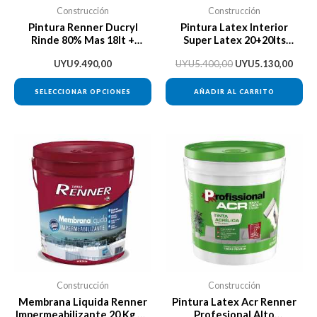
se
Construcción
Construcción
pueden
Pintura Renner Ducryl
Pintura Latex Interior
Rinde 80% Mas 18lt +
Super Latex 20+20lts
elegir
Bandeja + Rodillo
Davinci + Regalo
en
UYU
9.490,00
UYU
5.400,00
UYU
5.130,00
la
SELECCIONAR OPCIONES
AÑADIR AL CARRITO
página
de
producto
Construcción
Construcción
Membrana Liquida Renner
Pintura Latex Acr Renner
Impermeabilizante 20 Kg Da
Profesional Alto