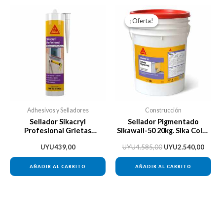
El
El
precio
preci
¡Oferta!
¡Oferta!
original
actua
era:
es:
UYU4.585,00.
UYU2
Adhesivos y Selladores
Construcción
Sellador Sikacryl
Sellador Pigmentado
Profesional Grietas
Sikawall-50 20kg. Sika Color
Cartucho X 280ml Sika
Blanco
UYU
439,00
UYU
4.585,00
UYU
2.540,00
AÑADIR AL CARRITO
AÑADIR AL CARRITO