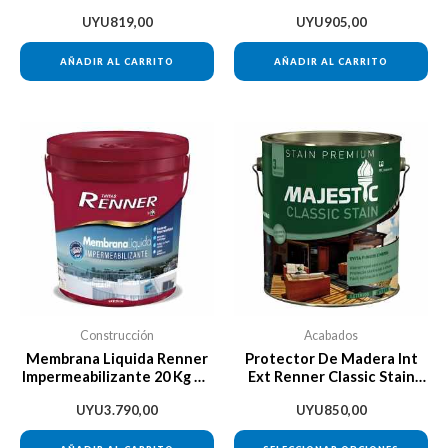
Sika Boom 750ml
UYU
819,00
UYU
905,00
AÑADIR AL CARRITO
AÑADIR AL CARRITO
Es
pr
tie
múl
var
La
op
se
Construcción
Acabados
pu
Membrana Liquida Renner
Protector De Madera Int
Impermeabilizante 20 Kg Da
Ext Renner Classic Stain
ele
Vinci
900ml
en
UYU
3.790,00
UYU
850,00
la