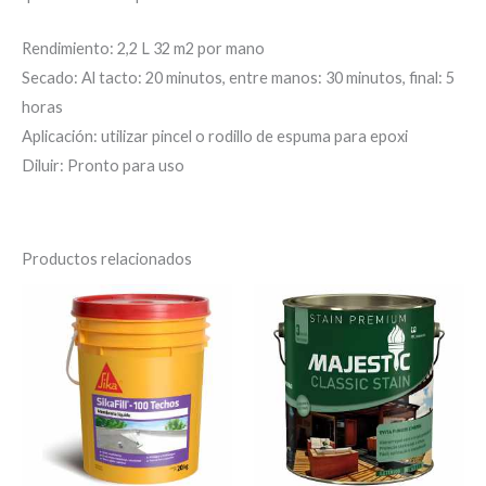
Rendimiento: 2,2 L 32 m2 por mano
Secado: Al tacto: 20 minutos, entre manos: 30 minutos, final: 5
horas
Aplicación: utilizar pincel o rodillo de espuma para epoxi
Diluir: Pronto para uso
Productos relacionados
Es
pr
tie
múl
var
La
op