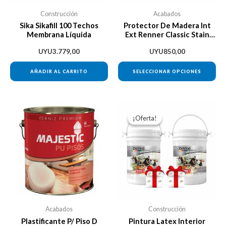
se
Construcción
Acabados
pu
Sika Sikafill 100 Techos
Protector De Madera Int
Membrana Líquida
Ext Renner Classic Stain
ele
900ml
en
UYU
3.779,00
UYU
850,00
la
AÑADIR AL CARRITO
SELECCIONAR OPCIONES
pá
de
pr
El
El
precio
preci
¡Oferta!
¡Oferta!
original
actua
era:
es:
UYU5.400,00.
UYU5
Acabados
Construcción
Plastificante P/ Piso D
Pintura Latex Interior