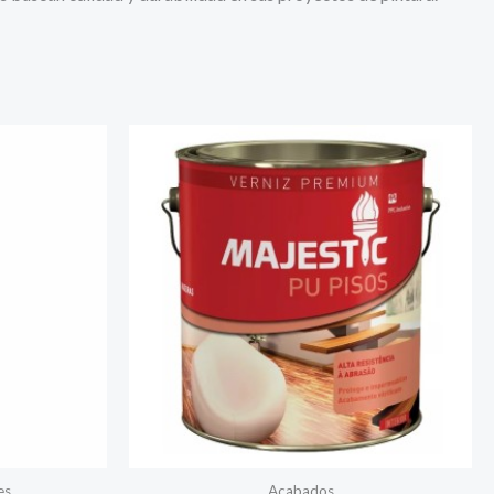
es
Acabados