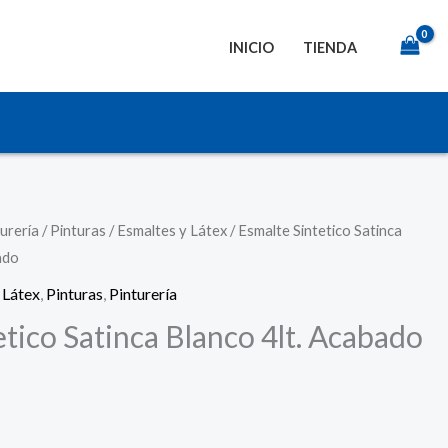
INICIO
TIENDA
urería
/
Pinturas
/
Esmaltes y Látex
/ Esmalte Sintetico Satinca
ado
 Látex
,
Pinturas
,
Pinturería
etico Satinca Blanco 4lt. Acabado