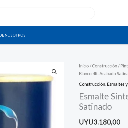
DE NOSOTROS
Inicio
/
Construcción
/
Pint
Blanco 4lt. Acabado Satin
Construcción
,
Esmaltes y
Esmalte Sint
Satinado
UYU
3.180,00