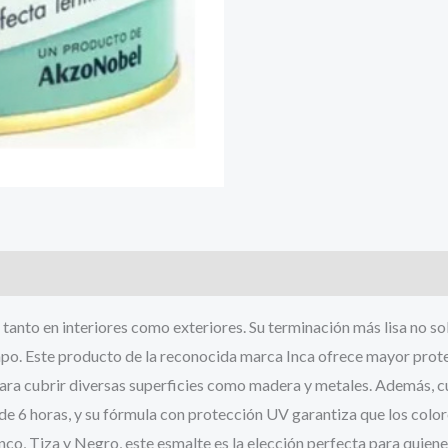
 tanto en interiores como exteriores. Su terminación más lisa no sol
mpo. Este producto de la reconocida marca Inca ofrece mayor prot
ra cubrir diversas superficies como madera y metales. Además, cu
 de 6 horas, y su fórmula con protección UV garantiza que los colo
co, Tiza y Negro, este esmalte es la elección perfecta para quiene