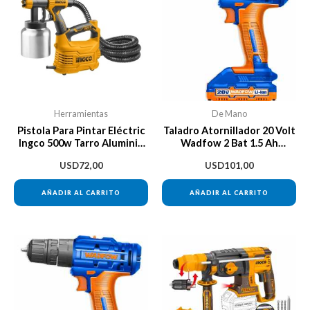
Herramientas
De Mano
Pistola Para Pintar Eléctric
Taladro Atornillador 20 Volt
Ingco 500w Tarro Aluminio
Wadfow 2 Bat 1.5 Ah
800ml
Cargador
USD
72,00
USD
101,00
AÑADIR AL CARRITO
AÑADIR AL CARRITO