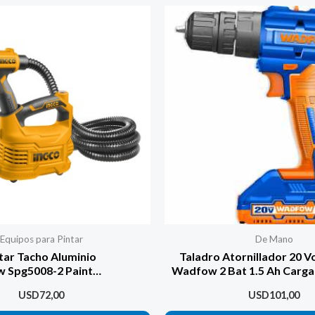
Equipos para Pintar
De Mano
tar Tacho Aluminio
Taladro Atornillador 20 V
w Spg5008-2 Paint
Wadfow 2 Bat 1.5 Ah Carg
Zoom
USD
72,00
USD
101,00