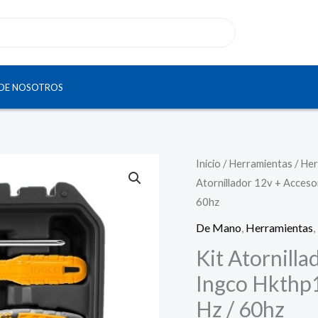
DE NOSOTROS
Inicio
/
Herramientas
/
Her
Atornillador 12v + Acceso
60hz
De Mano
,
Herramientas
,
Kit Atornilla
Ingco Hkthp1
Hz / 60hz