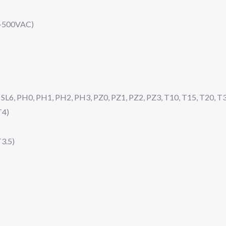
-500VAC)
, PH0, PH1, PH2, PH3, PZ0, PZ1, PZ2, PZ3, T10, T15, T20, T3
T4)
3.5)