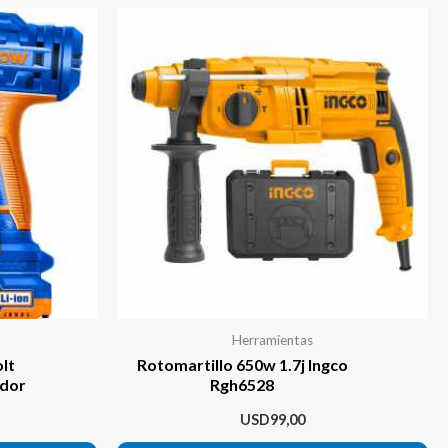
Herramientas
olt
Rotomartillo 650w 1.7j Ingco
ador
Rgh6528
USD
99,00