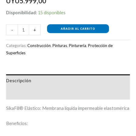
UYU
5.999,00
Disponibilidad:
15 disponibles
AÑADIR AL CARRITO
-
+
Categorías:
Construcción
,
Pinturas
,
Pinturería
,
Protección de
Superficies
Descripción
Información adicional
SikaFill® Elástico: Membrana líquida impermeable elastomérica
Beneficios: