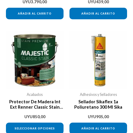
UYU
3.790,00
UYU
439,00
AÑADIR AL CARRITO
AÑADIR AL CARRITO
Este
producto
tiene
múltiples
variantes.
Las
opciones
se
Acabados
Adhesivos y Selladores
pueden
Protector De Madera Int
Sellador Sikaflex 1a
Ext Renner Classic Stain
Poliuretano 300 Ml Sika
elegir
900ml
en
UYU
850,00
UYU
905,00
la
SELECCIONAR OPCIONES
AÑADIR AL CARRITO
página