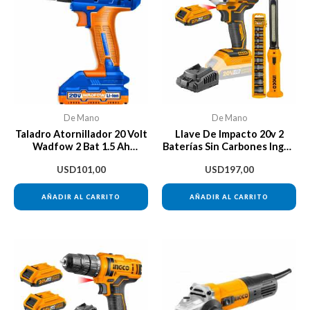
De Mano
De Mano
Taladro Atornillador 20 Volt
Llave De Impacto 20v 2
Wadfow 2 Bat 1.5 Ah
Baterías Sin Carbones Ingco
Cargador
+ Acceso. Color Amarillo
USD
101,00
USD
197,00
AÑADIR AL CARRITO
AÑADIR AL CARRITO