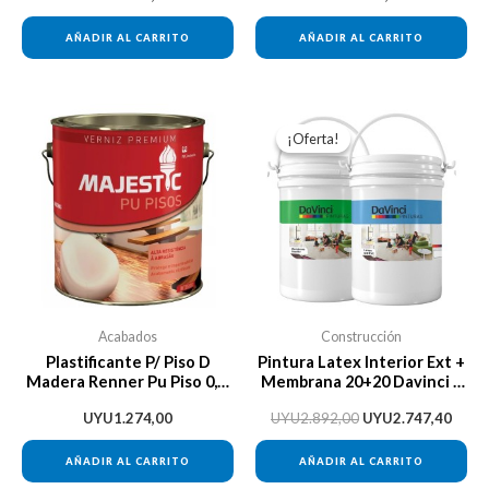
AÑADIR AL CARRITO
AÑADIR AL CARRITO
El
El
precio
preci
¡Oferta!
¡Oferta!
original
actua
era:
es:
UYU2.892,00.
UYU2
Acabados
Construcción
Plastificante P/ Piso D
Pintura Latex Interior Ext +
Madera Renner Pu Piso 0,9l
Membrana 20+20 Davinci +
Brillante
Regalo
UYU
1.274,00
UYU
2.892,00
UYU
2.747,40
AÑADIR AL CARRITO
AÑADIR AL CARRITO