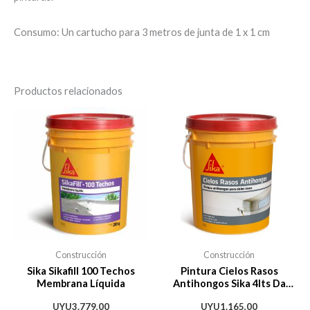
Consumo: Un cartucho para 3 metros de junta de 1 x 1 cm
Productos relacionados
Construcción
Construcción
Sika Sikafill 100 Techos
Pintura Cielos Rasos
Membrana Líquida
Antihongos Sika 4lts Da
Vinci + Regalo
UYU
3.779,00
UYU
1.165,00