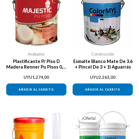
Acabados
Construcción
Plastificante P/ Piso D
Esmalte Blanco Mate De 3.6
Madera Renner Pu Pisos 0,9l
+ Pincel De 3 + 1l Aguarrás
Satinado
UYU
1.274,00
UYU
2.263,00
AÑADIR AL CARRITO
AÑADIR AL CARRITO
El
El
Este
precio
preci
¡Oferta!
¡Oferta!
producto
original
actua
era:
es:
tiene
UYU2.892,00.
UYU2
múltiples