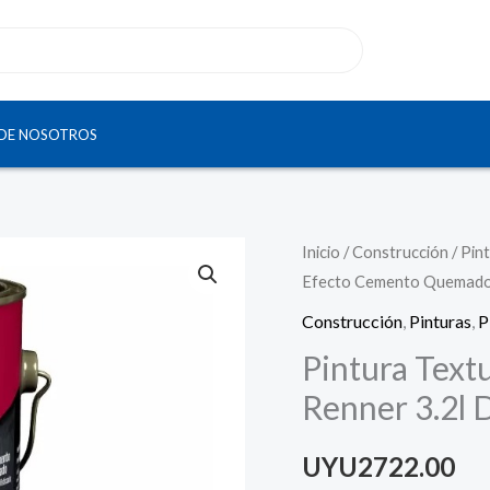
DE NOSOTROS
Pintura
Inicio
/
Construcción
/
Pint
Efecto Cemento Quemado 
Texturada
Efecto
Construcción
,
Pinturas
,
P
Cemento
Pintura Tex
Quemado
Renner 3.2l 
Renner
3.2l
UYU2722.00
Davinci