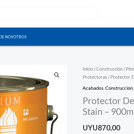
DE NOSOTROS
Inicio
/
Construcción
/
Pint
Protectoras
/ Protector 
Acabados
,
Construcción
Protector D
Stain – 900m
UYU
870,00