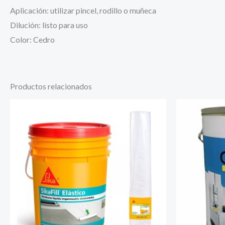
Aplicación: utilizar pincel, rodillo o muñeca
Dilución: listo para uso
Color: Cedro
Productos relacionados
Este
producto
tiene
múltiples
variantes.
Las
opciones
se
pueden