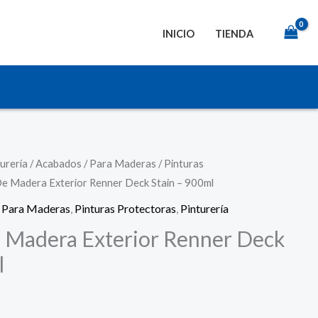
INICIO
TIENDA
urería
/
Acabados
/
Para Maderas
/
Pinturas
De Madera Exterior Renner Deck Stain – 900ml
,
Para Maderas
,
Pinturas Protectoras
,
Pinturería
e Madera Exterior Renner Deck
l