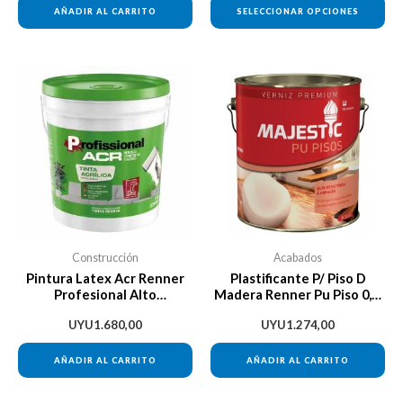
AÑADIR AL CARRITO
SELECCIONAR OPCIONES
pá
de
pr
Construcción
Acabados
Pintura Latex Acr Renner
Plastificante P/ Piso D
Profesional Alto
Madera Renner Pu Piso 0,9l
Rendimiento 3,6lt
Brillante
UYU
1.680,00
UYU
1.274,00
AÑADIR AL CARRITO
AÑADIR AL CARRITO