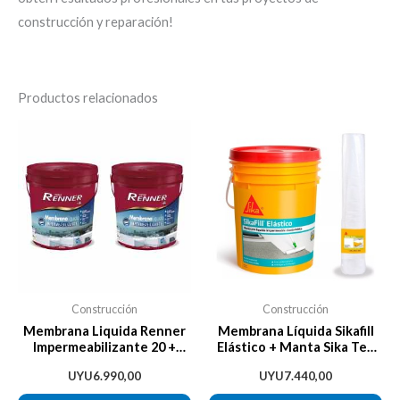
construcción y reparación!
Productos relacionados
Es
pr
tie
múl
var
La
op
se
Construcción
Construcción
pu
Membrana Liquida Renner
Membrana Líquida Sikafill
Impermeabilizante 20 +
Elástico + Manta Sika Tex
ele
20kg Davinci
75 Promo
en
UYU
6.990,00
UYU
7.440,00
la