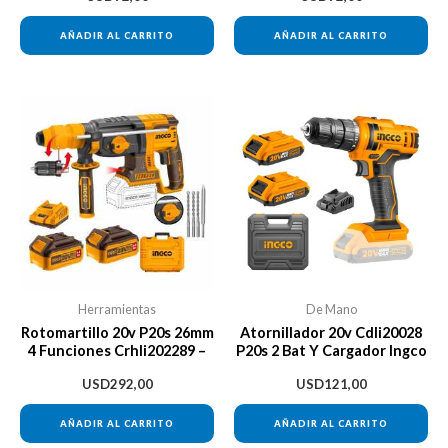
Amarillo
AÑADIR AL CARRITO
AÑADIR AL CARRITO
Herramientas
De Mano
Rotomartillo 20v P20s 26mm
Atornillador 20v Cdli20028
4 Funciones Crhli202289 –
P20s 2 Bat Y Cargador Ingco
USD
292,00
USD
121,00
AÑADIR AL CARRITO
AÑADIR AL CARRITO