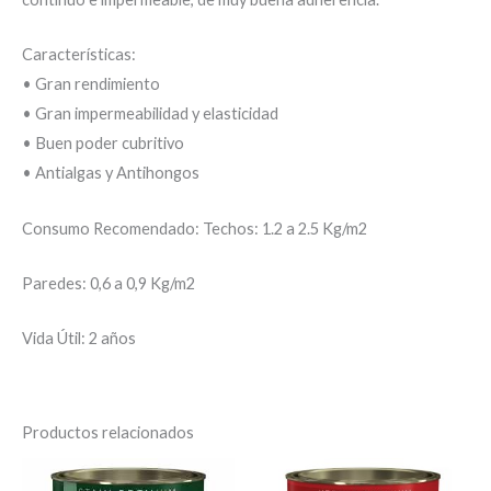
Características:
• Gran rendimiento
• Gran impermeabilidad y elasticidad
• Buen poder cubritivo
• Antialgas y Antihongos
Consumo Recomendado: Techos: 1.2 a 2.5 Kg/m2
Paredes: 0,6 a 0,9 Kg/m2
Vida Útil: 2 años
Productos relacionados
Este