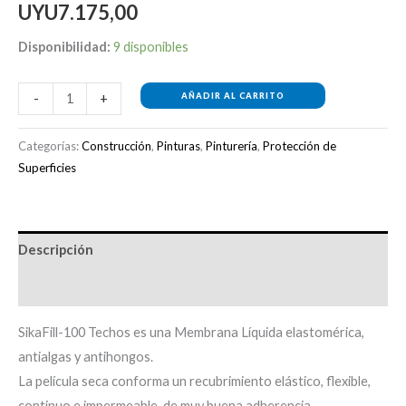
UYU
7.175,00
Disponibilidad:
9 disponibles
AÑADIR AL CARRITO
-
+
Categorías:
Construcción
,
Pinturas
,
Pinturería
,
Protección de
Superficies
Descripción
Información adicional
SikaFill-100 Techos es una Membrana Líquida elastomérica,
antialgas y antihongos.
La película seca conforma un recubrimiento elástico, flexible,
continuo e impermeable, de muy buena adherencia.