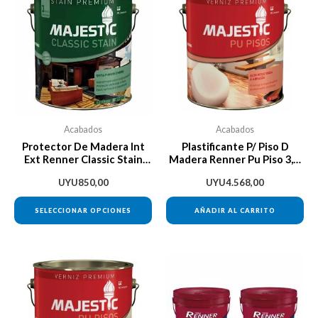
producto
tiene
múltiples
variantes.
Las
opciones
se
Acabados
Acabados
pueden
Protector De Madera Int
Plastificante P/ Piso D
Ext Renner Classic Stain
Madera Renner Pu Piso 3,6l
elegir
900ml
Brillante
en
UYU
850,00
UYU
4.568,00
la
SELECCIONAR OPCIONES
AÑADIR AL CARRITO
página
de
producto