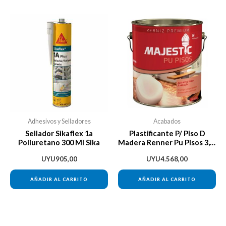
de
producto
Adhesivos y Selladores
Acabados
Sellador Sikaflex 1a
Plastificante P/ Piso D
Poliuretano 300 Ml Sika
Madera Renner Pu Pisos 3,6l
Satinado
UYU
905,00
UYU
4.568,00
AÑADIR AL CARRITO
AÑADIR AL CARRITO