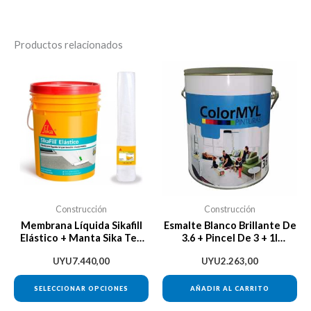
Productos relacionados
Este
producto
tiene
múltiples
variantes.
Las
opciones
se
Construcción
Construcción
pueden
Membrana Líquida Sikafill
Esmalte Blanco Brillante De
Elástico + Manta Sika Tex
3.6 + Pincel De 3 + 1l
elegir
75 Promo
Aguarrás
en
UYU
7.440,00
UYU
2.263,00
la
SELECCIONAR OPCIONES
AÑADIR AL CARRITO
página