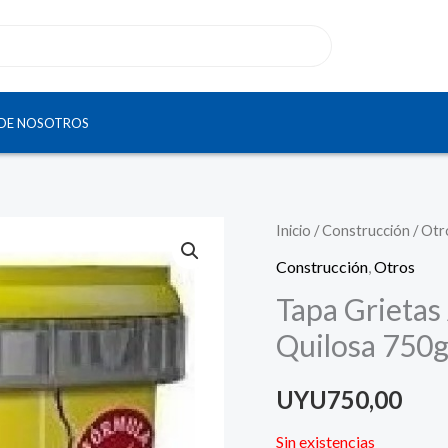
DE NOSOTROS
Inicio
/
Construcción
/
Otr
Construcción
,
Otros
Tapa Grietas 
Quilosa 750g
UYU
750,00
Sin existencias