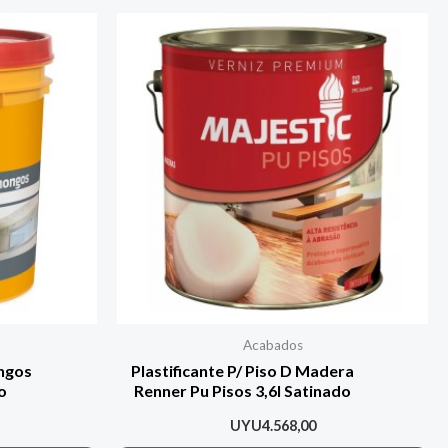
Acabados
ongos
Plastificante P/ Piso D Madera
o
Renner Pu Pisos 3,6l Satinado
UYU
4.568,00