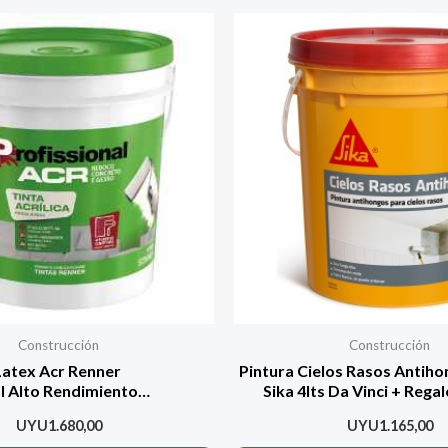
Construcción
Construcción
Latex Acr Renner
Pintura Cielos Rasos Antih
l Alto Rendimiento
Sika 4lts Da Vinci + Regal
3,6lt
UYU
1.680,00
UYU
1.165,00