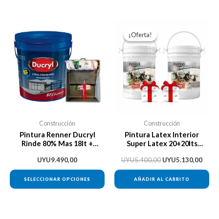
El
El
Este
precio
preci
¡Oferta!
¡Oferta!
producto
original
actua
era:
es:
tiene
UYU5.400,00.
UYU5
múltiples
variantes.
Las
opciones
se
Construcción
Construcción
pueden
Pintura Renner Ducryl
Pintura Latex Interior
Rinde 80% Mas 18lt +
Super Latex 20+20lts
elegir
Bandeja + Rodillo
Davinci + Regalo
en
UYU
9.490,00
UYU
5.400,00
UYU
5.130,00
la
SELECCIONAR OPCIONES
AÑADIR AL CARRITO
página
de
producto